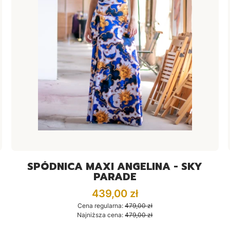
SPÓDNICA MAXI ANGELINA - SKY
PARADE
Cena promocyjna
439,00 zł
Cena regularna:
479,00 zł
Najniższa cena:
479,00 zł