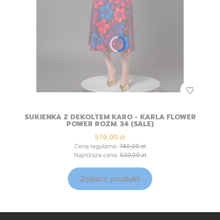
SUKIENKA Z DEKOLTEM KARO - KARLA FLOWER
POWER ROZM. 34 (SALE)
Cena promocyjna
519,00 zł
Cena regularna:
740,00 zł
Najniższa cena:
539,00 zł
Zobacz produkt