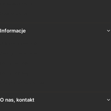
Ustawienia konta
Przechowalnia
Informacje
Polityka prywatności
Zwroty i reklamacje
Formy płatności
Formy dostawy
Polityka plików cookies
O nas, kontakt