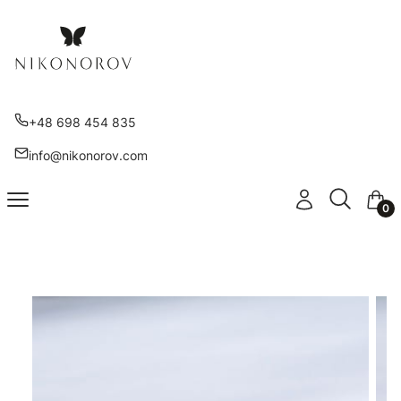
+48 698 454 835
info@nikonorov.com
Otwórz wy
Szukaj
Menu
Zaloguj się
Kosz