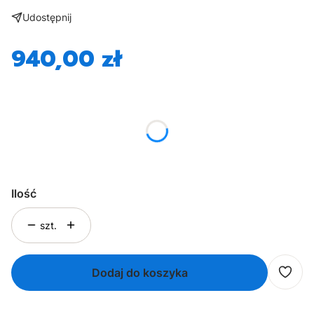
Udostępnij
940,00 zł
Cena
*
Rozmiar
Wybierz
Ilość
szt.
Dodaj do koszyka