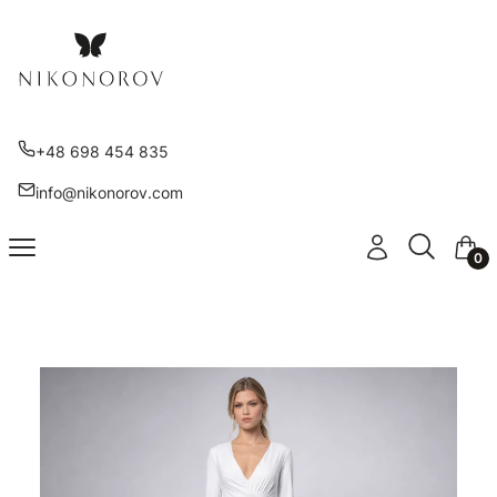
+48 698 454 835
info@nikonorov.com
Otwórz wy
Szukaj
Menu
Zaloguj się
Kosz