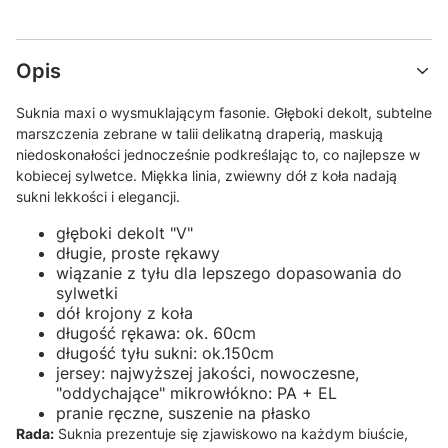
Opis
Suknia maxi o wysmuklającym fasonie. Głęboki dekolt, subtelne
marszczenia zebrane w talii delikatną draperią, maskują
niedoskonałości jednocześnie podkreślając to, co najlepsze w
kobiecej sylwetce. Miękka linia, zwiewny dół z koła nadają
sukni lekkości i elegancji.
głęboki dekolt "V"
długie, proste rękawy
wiązanie z tyłu dla lepszego dopasowania do
sylwetki
dół krojony z koła
długość rękawa: ok. 60cm
długość tyłu sukni: ok.150cm
jersey: najwyższej jakości, nowoczesne,
"oddychające" mikrowłókno: PA + EL
pranie ręczne, suszenie na płasko
Rada:
Suknia prezentuje się zjawiskowo na każdym biuście,