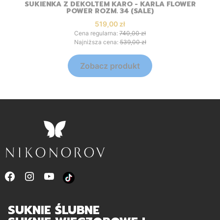
SUKIENKA Z DEKOLTEM KARO - KARLA FLOWER
POWER ROZM. 34 (SALE)
Cena promocyjna
519,00 zł
Cena regularna:
740,00 zł
Najniższa cena:
539,00 zł
Zobacz produkt
SUKNIE ŚLUBNE