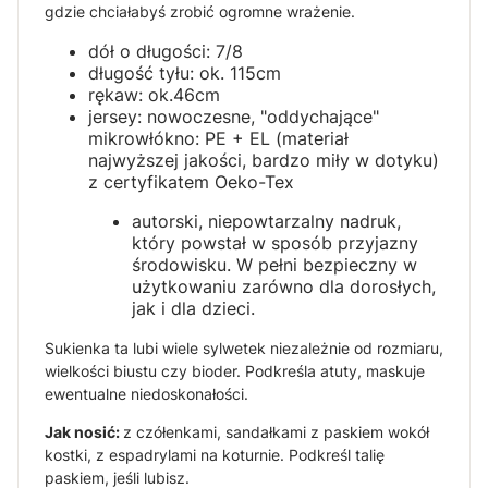
gdzie chciałabyś zrobić ogromne wrażenie.
dół o długości: 7/8
długość tyłu: ok. 115cm
rękaw: ok.46cm
jersey: nowoczesne, "oddychające"
mikrowłókno: PE + EL (materiał
najwyższej jakości, bardzo miły w dotyku)
z certyfikatem Oeko-Tex
autorski, niepowtarzalny nadruk,
który powstał w sposób przyjazny
środowisku. W pełni bezpieczny w
użytkowaniu zarówno dla dorosłych,
jak i dla dzieci.
Sukienka ta lubi wiele sylwetek niezależnie od rozmiaru,
wielkości biustu czy bioder. Podkreśla atuty, maskuje
ewentualne niedoskonałości.
Jak nosić:
z czółenkami, sandałkami z paskiem wokół
kostki, z espadrylami na koturnie. Podkreśl talię
paskiem, jeśli lubisz.