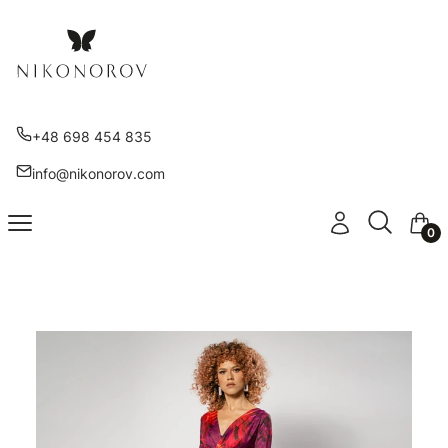
+48 698 454 835
info@nikonorov.com
Otwórz wy
Szukaj
Menu
Zaloguj się
Kosz