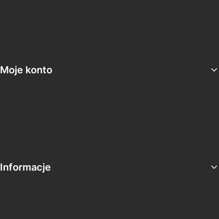
Tabela Rozmiarów
Regulamin
Moje konto
Twoje zamówienia
Ustawienia konta
Przechowalnia
Informacje
Polityka prywatności
Zwroty i reklamacje