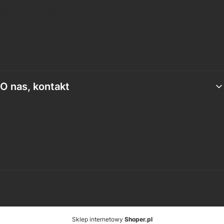
Formy płatności
Formy dostawy
Polityka plików cookies
O nas, kontakt
Kontakt i dane adresowe
W mediach
O projektantce
Sklep internetowy
Shoper.pl