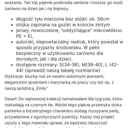
wrażenia. Ten top pięknie podkreśla ramiona i możesz go nosić
zarówno na dzień jak i na imprezy.
długość tyłu mierzona bez stójki: ok. 56cm
stójka zapinana na guziki w kolorze złotym
jersey, nowoczesne, "oddychające" mikrowłókno:
PE + EL
autorski, niepowtarzalny nadruk, który powstał w
sposób przyjazny środowisku. W pełni
bezpieczny w użytkowaniu zarówno dla
dorosłych, jak i dla dzieci.
dostępne rozmiary: S(34-36), M(38-40), L (42-
44) (sprawdź naszą tabelę rozmiarów)
Stylizacja: bluzkę noś ze swoimi ulubionymi jeansami,
eleganckimi spodniami i marynarką do pracy czy też np. z
naszą spódnicą „Emily”
Deseń: Do najnowszej kolekcji namalowałam lilie tygrysie, które
rozkwitają na czarnym tle. Wśród tego piękna przemyka dzika
panterka a biżuteryjnego charakteru dodają rozsypane perły,
przywiezione z egzotycznych podróży. Każdy mój projekt
uszyty z tego materiału sprawi, że będziesz błyszczeć