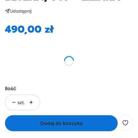
Udostępnij
490,00 zł
Cena
*
Rozmiar
Wybierz
Ilość
szt.
Dodaj do koszyka