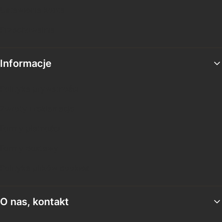
Ustawienia konta
Przechowalnia
Informacje
Polityka prywatności
Zwroty i reklamacje
Formy płatności
Formy dostawy
Polityka plików cookies
O nas, kontakt