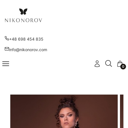
+48 698 454 835
info@nikonorov.com
Otwórz wy
Szukaj
Menu
Zaloguj się
Kosz