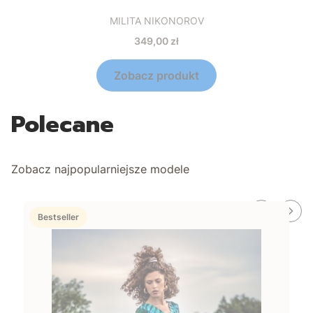
Producent
MILITA NIKONOROV
Cena
349,00 zł
Zobacz produkt
Polecane
Zobacz najpopularniejsze modele
Bestseller