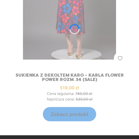
SUKIENKA Z DEKOLTEM KARO - KARLA FLOWER
POWER ROZM. 34 (SALE)
Cena promocyjna
519,00 zł
Cena regularna:
740,00 zł
Najniższa cena:
539,00 zł
Zobacz produkt