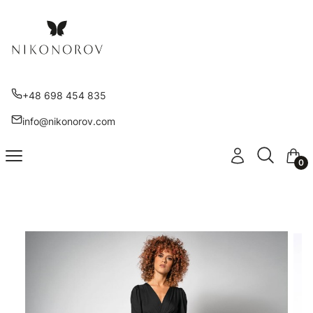
+48 698 454 835
info@nikonorov.com
Otwórz wy
Szukaj
Menu
Zaloguj się
Kosz