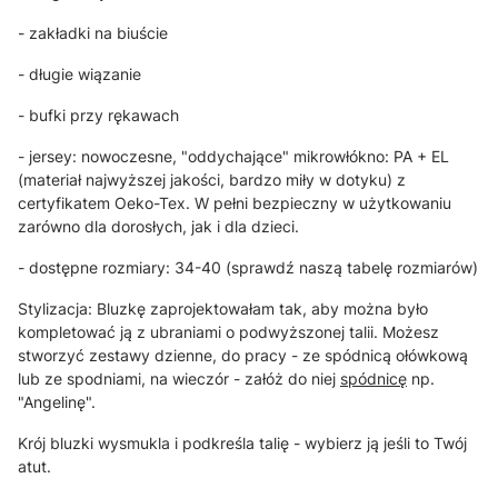
- zakładki na biuście
- długie wiązanie
- bufki przy rękawach
- jersey: nowoczesne, "oddychające" mikrowłókno: PA + EL
(materiał najwyższej jakości, bardzo miły w dotyku) z
certyfikatem Oeko-Tex. W pełni bezpieczny w użytkowaniu
zarówno dla dorosłych, jak i dla dzieci.
- dostępne rozmiary: 34-40 (sprawdź naszą tabelę rozmiarów)
Stylizacja: Bluzkę zaprojektowałam tak, aby można było
kompletować ją z ubraniami o podwyższonej talii. Możesz
stworzyć zestawy dzienne, do pracy - ze spódnicą ołówkową
lub ze spodniami, na wieczór - załóż do niej
spódnicę
np.
"Angelinę".
Krój bluzki wysmukla i podkreśla talię - wybierz ją jeśli to Twój
atut.