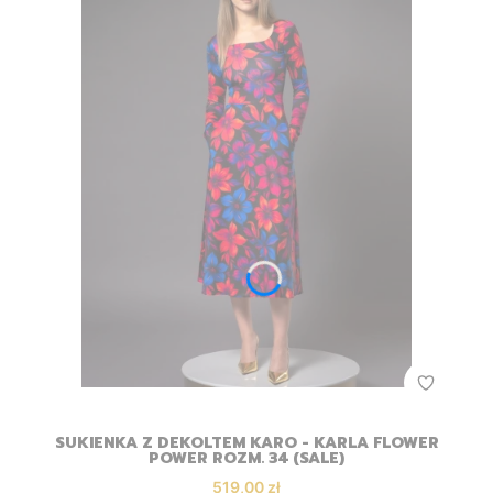
SUKIENKA Z DEKOLTEM KARO - KARLA FLOWER
POWER ROZM. 34 (SALE)
Cena promocyjna
519,00 zł