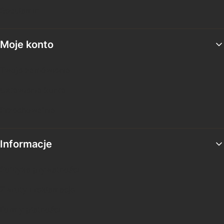
Regulamin
Moje konto
Twoje zamówienia
Ustawienia konta
Przechowalnia
Informacje
Polityka prywatności
Zwroty i reklamacje
Formy płatności