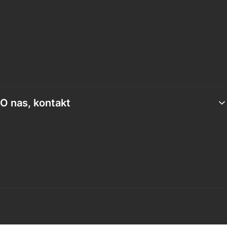
Zwroty i reklamacje
Formy płatności
Formy dostawy
Polityka plików cookies
O nas, kontakt
Kontakt i dane adresowe
W mediach
O projektantce