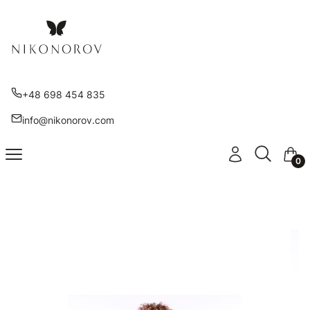
+48 698 454 835
info@nikonorov.com
Otwórz wy
Szukaj
Menu
Zaloguj się
Kosz