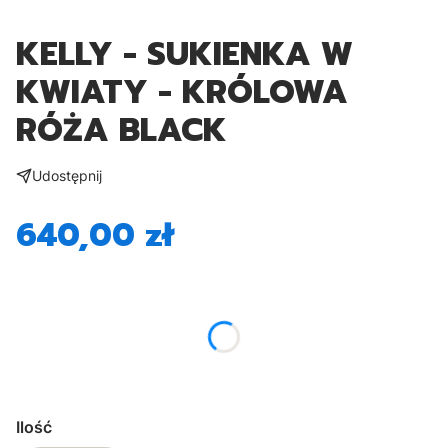
KELLY - SUKIENKA W
KWIATY - KRÓLOWA
RÓŻA BLACK
Udostępnij
640,00 zł
Cena
*
Rozmiar
Wybierz
Ilość