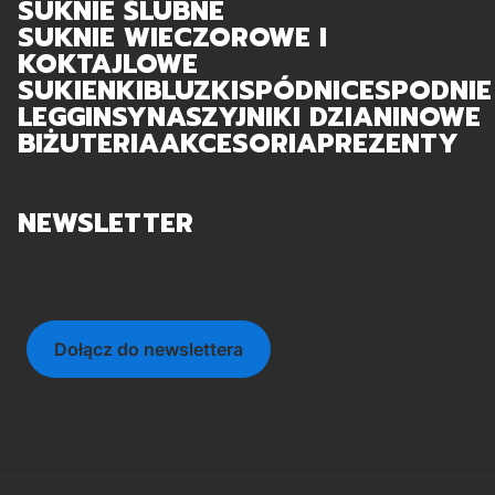
SUKNIE ŚLUBNE
SUKNIE WIECZOROWE I
KOKTAJLOWE
SUKIENKI
BLUZKI
SPÓDNICE
SPODNIE
LEGGINSY
NASZYJNIKI DZIANINOWE
BIŻUTERIA
AKCESORIA
PREZENTY
NEWSLETTER
Twój adres e-mail
Dołącz do newslettera
Podaj swój e-mail, jeśli chcesz otrzymywać informacje o nowościach i
promocjach