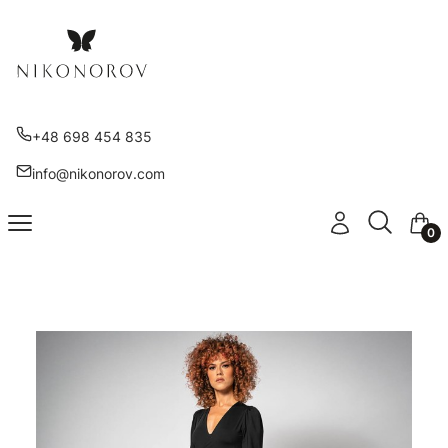
+48 698 454 835
info@nikonorov.com
Otwórz wy
Szukaj
Menu
Zaloguj się
Kosz