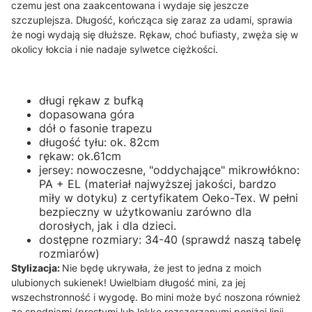
czemu jest ona zaakcentowana i wydaje się jeszcze
szczuplejsza. Długość, kończąca się zaraz za udami, sprawia
że nogi wydają się dłuższe. Rękaw, choć bufiasty, zwęża się w
okolicy łokcia i nie nadaje sylwetce ciężkości.
długi rękaw z bufką
dopasowana góra
dół o fasonie trapezu
długość tyłu: ok. 82cm
rękaw: ok.61cm
jersey: nowoczesne, "oddychające" mikrowłókno:
PA + EL (materiał najwyższej jakości, bardzo
miły w dotyku) z certyfikatem Oeko-Tex. W pełni
bezpieczny w użytkowaniu zarówno dla
dorosłych, jak i dla dzieci.
dostępne rozmiary: 34-40 (sprawdź naszą tabelę
rozmiarów)
Stylizacja:
Nie będę ukrywała, że jest to jedna z moich
ulubionych sukienek! Uwielbiam długość mini, za jej
wszechstronność i wygodę. Bo mini może być noszona również
ze spodniami (prostymi lub lekko rozszerzanymi poniżej linii