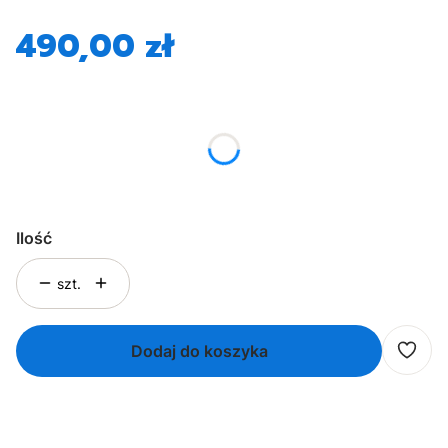
490,00 zł
Cena
*
Rozmiar
Wybierz
Ilość
szt.
Dodaj do koszyka