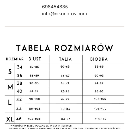
698454835
info@nikonorov.com