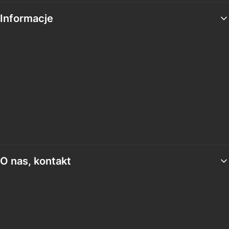
Informacje
Polityka prywatności
Zwroty i reklamacje
Formy płatności
Formy dostawy
Polityka plików cookies
O nas, kontakt
Kontakt i dane adresowe
W mediach
O projektantce