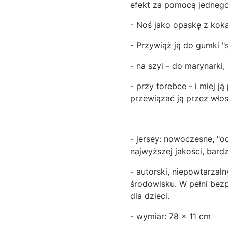
efekt za pomocą jednego
- Noś jako opaskę z koka
- Przywiąż ją do gumki "
- na szyi - do marynarki,
- przy torebce - i miej 
przewiązać ją przez wło
- jersey: nowoczesne, "o
najwyższej jakości, bard
- autorski, niepowtarzal
środowisku. W pełni bezp
dla dzieci.
- wymiar: 78 x 11 cm