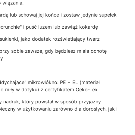
 wiązania.
rdą lub schowaj jej końce i zostaw jedynie supełek
scrunchie" i puść luzem lub zawiąż kokardę
 sukienki, jako dodatek rozświetlający twarz
ją przy sobie zawsze, gdy będziesz miała ochotę
sy
ddychające" mikrowłókno: PE + EL (materiał
zo miły w dotyku) z certyfikatem Oeko-Tex
ny nadruk, który powstał w sposób przyjazny
ieczny w użytkowaniu zarówno dla dorosłych, jak i