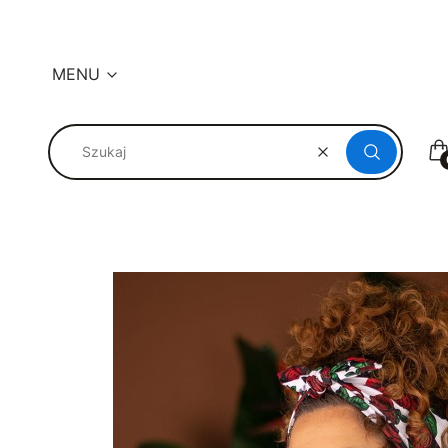
MENU
K
Wyczyść
Szukaj