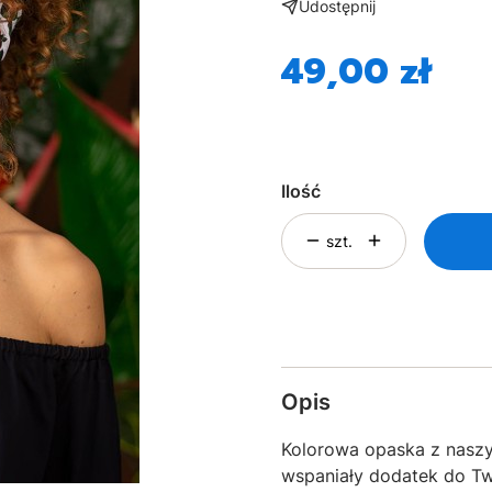
Udostępnij
49,00 zł
Cena
Ilość
szt.
Opis
Kolorowa opaska z naszy
wspaniały dodatek do Two