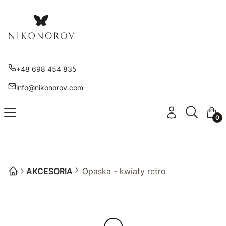
+48 698 454 835
info@nikonorov.com
Otwórz wy
Szukaj
Menu
Zaloguj się
Kosz
AKCESORIA
Opaska - kwiaty retro