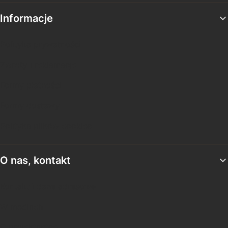
Informacje
Polityka prywatności
Zwroty i reklamacje
Formy płatności
Formy dostawy
Polityka plików cookies
O nas, kontakt
Kontakt i dane adresowe
W mediach
O projektantce