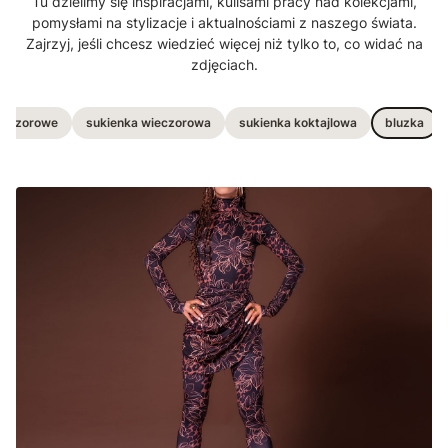
Tu dzielimy się inspiracjami, kulisami pracy nad kolekcjami,
pomysłami na stylizacje i aktualnościami z naszego świata.
Zajrzyj, jeśli chcesz wiedzieć więcej niż tylko to, co widać na
zdjęciach.
wieczorowe
sukienka wieczorowa
sukienka koktajlowa
bluzka