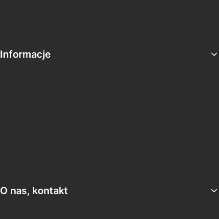
Ustawienia konta
Przechowalnia
Informacje
Polityka prywatności
Zwroty i reklamacje
Formy płatności
Formy dostawy
Polityka plików cookies
O nas, kontakt
Kontakt i dane adresowe