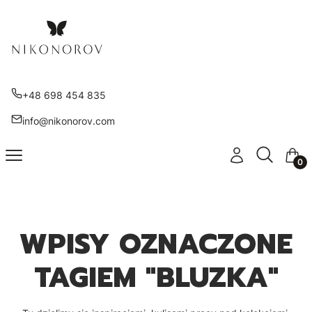
+48 698 454 835
info@nikonorov.com
Otwórz wy
Szukaj
Menu
Zaloguj się
Kosz
WPISY OZNACZONE
TAGIEM "BLUZKA"