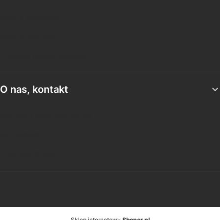
Formy płatności
Formy dostawy
Polityka plików cookies
O nas, kontakt
Kontakt i dane adresowe
W mediach
O projektantce
Sklep internetowy
Shoper.pl