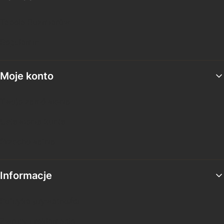
Tabela Rozmiarów
Regulamin
Moje konto
Twoje zamówienia
Ustawienia konta
Przechowalnia
Informacje
Polityka prywatności
Zwroty i reklamacje