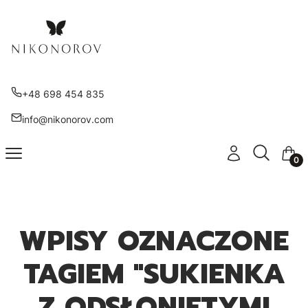
+48 698 454 835
info@nikonorov.com
Otwórz wy
Szukaj
Menu
Zaloguj się
Kosz
WPISY OZNACZONE
TAGIEM "SUKIENKA
Z ODSŁONIĘTYMI