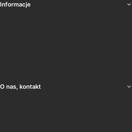
Informacje
Polityka prywatności
Zwroty i reklamacje
Formy płatności
Formy dostawy
Polityka plików cookies
O nas, kontakt
Kontakt i dane adresowe
W mediach
O projektantce